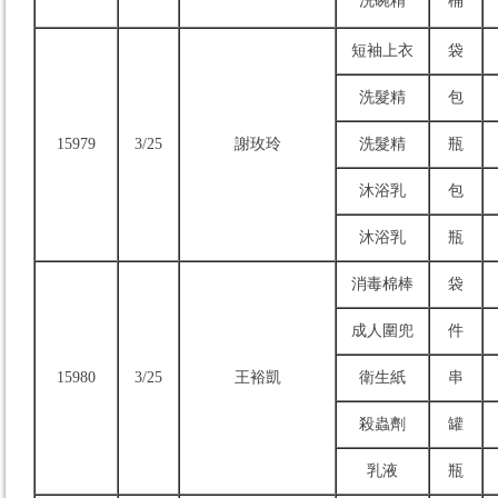
洗碗精
桶
短袖上衣
袋
洗髮精
包
15979
3/25
謝玫玲
洗髮精
瓶
沐浴乳
包
沐浴乳
瓶
消毒棉棒
袋
成人圍兜
件
15980
3/25
王裕凱
衛生紙
串
殺蟲劑
罐
乳液
瓶