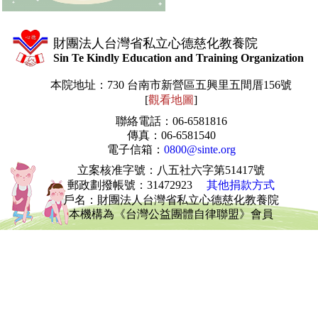
財團法人台灣省私立心德慈化教養院
Sin Te Kindly Education and Training Organization
本院地址：730 台南市新營區五興里五間厝156號
[
觀看地圖
]
聯絡電話：06-6581816
傳真：06-6581540
電子信箱：
0800@sinte.org
立案核准字號：八五社六字第51417號
郵政劃撥帳號
：31472923
其他捐款方式
戶名：財團法人台灣省私立心德慈化教養院
本機構為《台灣公益團體自律聯盟》會員