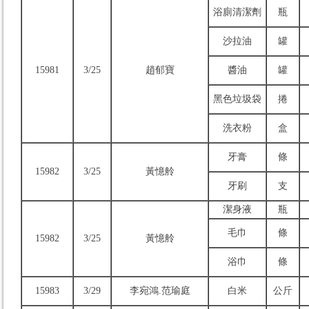
浴廁清潔劑
瓶
沙拉油
罐
15981
3/25
趙郁寶
醬油
罐
黑色垃圾袋
捲
洗衣粉
盒
牙膏
條
15982
3/25
黃憶舲
牙刷
支
潔身液
瓶
毛巾
條
15982
3/25
黃憶舲
浴巾
條
15983
3/29
李宛鴻.范瑜庭
白米
公斤