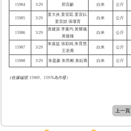
15984
3/29
郭百齡
白米
公斤
姜大炎.姜宜廷.姜宜妘.
15985
3/29
白米
公斤
姜宜妏.張瓊育
黃建源.李蕙均.黃耀儀.
15986
3/29
白米
公斤
黃薇臻
朱嘉益.張彩純.朱育慧.
15987
3/29
白米
公斤
王若喬
15988
3/29
朱盈豪.朱芮郴.黃鈺喬
白米
公斤
(收據編號:15969、15976為作廢）
上一頁