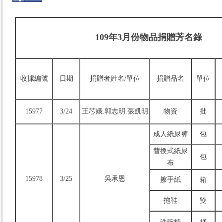
109年3月份物品捐贈芳名錄
收據編號
日期
捐贈者姓名/單位
捐贈品名
單位
15977
3/24
王芯娥.郭志明.張凱明
物資
批
成人紙尿褲
包
替換式紙尿
包
布
15978
3/25
吳承恩
擦手紙
箱
拖鞋
雙