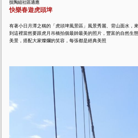
技陶組社區適應
快樂春遊虎頭埤
有著小日月潭之稱的「虎頭埤風景區」風景秀麗、背山面水，
到這裡當然要跟虎月吊橋拍個最帥最美的照片，豐富的自然生
美景，搭配大家燦爛的笑容，每張都是經典美照