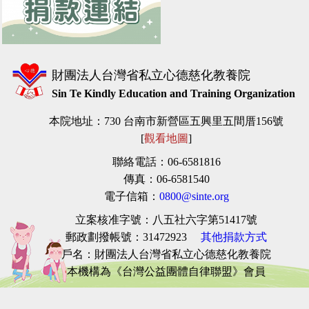
財團法人台灣省私立心德慈化教養院
Sin Te Kindly Education and Training Organization
本院地址：730 台南市新營區五興里五間厝156號
[
觀看地圖
]
聯絡電話：06-6581816
傳真：06-6581540
電子信箱：
0800@sinte.org
立案核准字號：八五社六字第51417號
郵政劃撥帳號
：31472923
其他捐款方式
戶名：財團法人台灣省私立心德慈化教養院
本機構為《台灣公益團體自律聯盟》會員